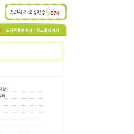
574
 지랄도
텔레