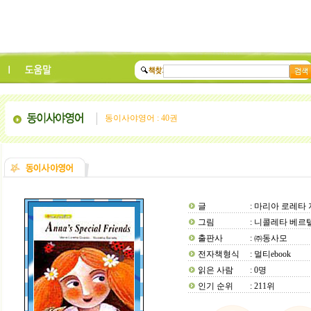
동이사야영어 : 40권
글
: 마리아 로레타
그림
: 니콜레타 베르
출판사
: ㈜동사모
전자책형식
: 멀티ebook
읽은 사람
: 0명
인기 순위
: 211위