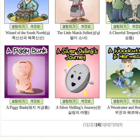
Wizard of the South North(남
The Little Match-Seller(성냥
A Cheerful Tempe
쪽신선과 북쪽신선)
팔이 소녀)
성품)
A Piggy Bank(돼지 저금통)
A Silver Shilling’s Journey(은
A Woodcutter and H
실링의 여행)
무꾼과 헤르메
[1]
[2]
[3]
[4]
[5]
[6]
[7]
[8]
[9]