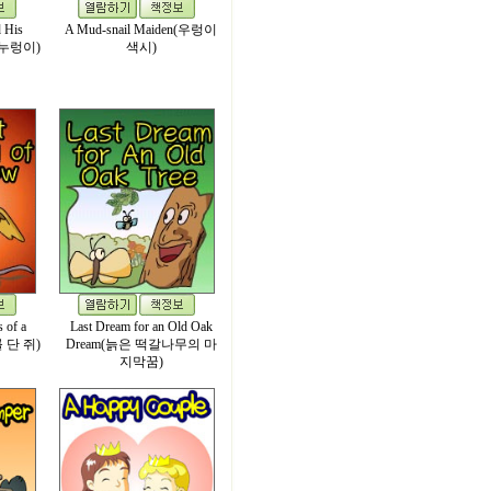
 His
A Mud-snail Maiden(우렁이
 누렁이)
색시)
 of a
Last Dream for an Old Oak
 단 쥐)
Dream(늙은 떡갈나무의 마
지막꿈)