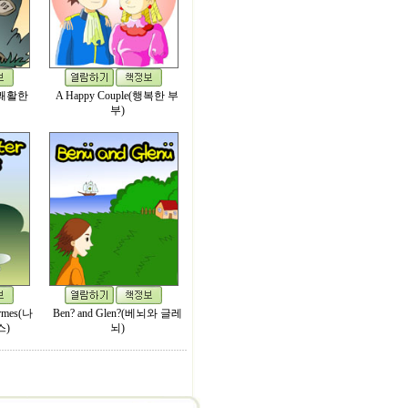
r(쾌활한
A Happy Couple(행복한 부
부)
ermes(나
Ben? and Glen?(베뇌와 글레
스)
뇌)