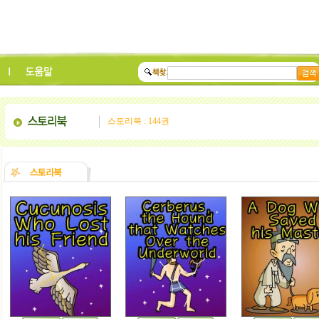
스토리북 : 144권