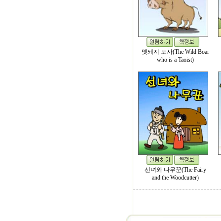
멧돼지 도사(The Wild Boar
who is a Taoist)
선녀와 나무꾼(The Fairy
and the Woodcutter)